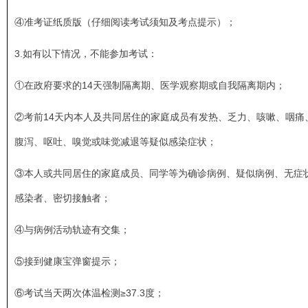
④准考证纸质版（仔细阅读考试须知及考点提示）；
3.如有以下情况，不能参加考试：
①在政府要求的14天强制隔离期、医学观察期或自我隔离期内；
②考前14天内本人及共同居住的家庭成员有发热、乏力、咳嗽、咽痛
腹泻、呕吐、嗅觉或味觉减退等疑似感染症状；
③本人或共同居住的家庭成员、同学等为确诊病例、疑似病例、无症
感染者、密切接触者；
④与病例活动轨迹有交集；
⑤接到健康宝弹窗提示；
⑥考试当天两次体温检测≥37.3度；