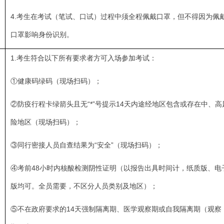
4.考生在考试（笔试、口试）过程中须全程佩戴口罩，但不得因为佩
口罩影响身份识别。
1.考生符合以下所有要求者方可入场参加考试：
①健康码绿码（现场扫码）；
②防疫行程卡绿箭头且无“*”号提示14天内途经地区包含或存在中、高
险地区（现场扫码）；
③同行密接人员自查结果为“安全”（现场扫码）；
④考前48小时内核酸检测阴性证明（以报告出具时间计，纸质版、电
版均可。全员需要，不区分人员类别及地区）；
⑤不在政府要求的14天强制隔离期、医学观察期或自我隔离期（观察