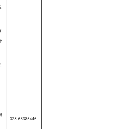
区
有
考
次
得
023-65385446