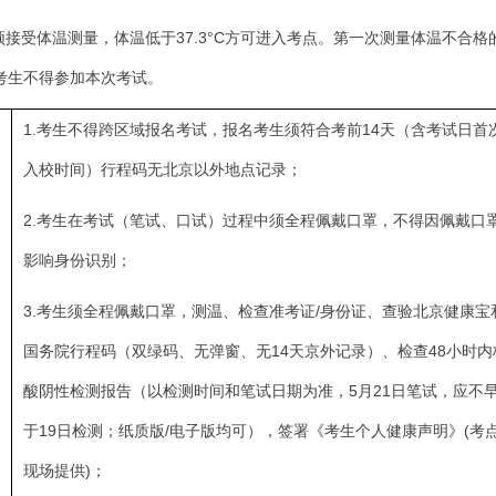
须接受体温测量，体温低于37.3°C方可进入考点。第一次测量体温不合
考生不得参加本次考试。
1.考生不得跨区域报名考试，报名考生须符合考前14天（含考试日首
入校时间）行程码无北京以外地点记录；
2.考生在考试（笔试、口试）过程中须全程佩戴口罩，不得因佩戴口
影响身份识别；
3.考生须全程佩戴口罩，测温、检查准考证/身份证、查验北京健康宝
国务院行程码（双绿码、无弹窗、无14天京外记录）、检查48小时内
酸阴性检测报告（以检测时间和笔试日期为准，5月21日笔试，应不
于19日检测；纸质版/电子版均可），签署《考生个人健康声明》(考
现场提供)；