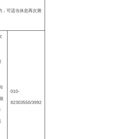
格的，可适当休息再次测
次
罩
和
010-
核
82303550/3992
早
点