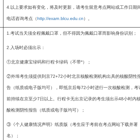
4.以上要求如有变化，将及时更新，请考生留意考点网站或工作日期
电话咨询考点（
http://exam.blcu.edu.cn
）。
1.考试当天须全程佩戴口罩，但不得因为佩戴口罩而影响身份识别；
2.入场时必须出示：
①北京健康宝绿码和行程卡绿码（不带*）；
②外埠考生须提供到京72+72小时北京核酸检测机构出具的核酸阴性
告（纸质或电子版均可），即抵京后每72小时进行一次核酸检测，考
前持续在京至少7日以上。行程卡无出京记录的考生须出示48小时内
酸检测阴性报告（纸质或电子版均可）；
③《个人健康情况声明》纸质版（考生应于考前在考点网站下载并署
名）；